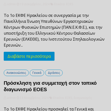
admin
19 Δεκεμβρίου, 2024
Ετικέτα:
EOES
Το 1ο ΕΚΦΕ Ηρακλείου σε συνεργασία με την
Πανελλήνια Ένωση Υπευθύνων Εργαστηριακών
Κέντρων Φυσικών Επιστημών (ΠΑΝ.Ε.Κ.Φ.Ε.), και την
υποστήριξη του Ελληνικού Κέντρου Θαλασσίων
Ερευνών (ΕΛΚΕΘΕ), του Ινστιτούτου Σπηλαιολογικών
Ερευνών...
Διαβάστε περισσότερα
Ανακοινώσεις
Γενικά
Δράσεις
Πρόσκληση για συμμετοχή στον τοπικό
διαγωνισμό EOES
admin
13 Νοεμβρίου, 2024
Ετικέτα:
EOES
,
διαγωνισμός
Το 1ο ΕΚΦΕ Ηρακλείου προσκαλεί τα Γενικά και