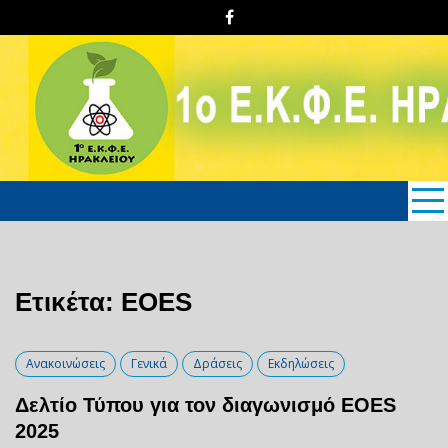
Skip
to
content
1o E.K.Φ.E. Hρακλείου
Κρήτης
Ετικέτα: EOES
Ανακοινώσεις
Γενικά
Δράσεις
Εκδηλώσεις
Δελτίο Τύπου για τον διαγωνισμό EOES
2025