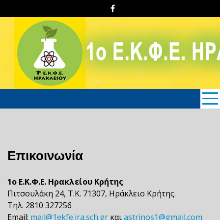
Skip
to
content
1o E.K.Φ.E. Hρακλείου
Κρήτης
Επικοινωνία
1ο Ε.Κ.Φ.Ε. Ηρακλείου Κρήτης
Πιτσουλάκη 24, Τ.Κ. 71307, Ηράκλειο Κρήτης.
Τηλ. 2810 327256
Email:
mail@1ekfe.ira.sch.gr
και
astrinos1@gmail.com