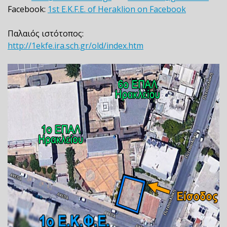
Facebook:
1st E.K.F.E. of Heraklion on Facebook
Παλαιός ιστότοπος:
http://1ekfe.ira.sch.gr/old/index.htm