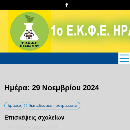
Skip
to
content
1o E.K.Φ.E. Hρακλείου
Κρήτης
Ημέρα: 29 Νοεμβρίου 2024
Δράσεις
Εκπαιδευτικά προγράμματα
Επισκέψεις σχολείων
admin
29 Νοεμβρίου, 2024