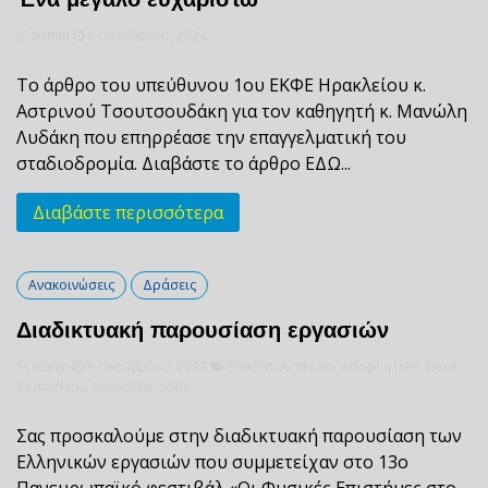
admin
6 Οκτωβρίου, 2024
Το άρθρο του υπεύθυνου 1ου ΕΚΦΕ Ηρακλείου κ.
Αστρινού Τσουτσουδάκη για τον καθηγητή κ. Μανώλη
Λυδάκη που επηρρέασε την επαγγελματική του
σταδιοδρομία. Διαβάστε το άρθρο ΕΔΩ...
Διαβάστε περισσότερα
Ανακοινώσεις
Δράσεις
Διαδικτυακή παρουσίαση εργασιών
admin
5 Οκτωβρίου, 2024
Ετικέτα:
Acid rain
,
Adopt a tree
,
Deus
ex machina
,
Seewache
,
SonS
Σας προσκαλούμε στην διαδικτυακή παρουσίαση των
Ελληνικών εργασιών που συμμετείχαν στο 13ο