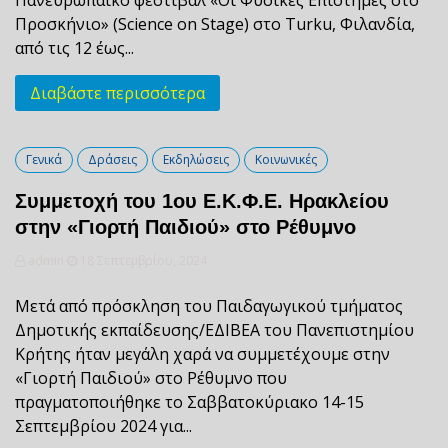
Πανευρωπαϊκό φεστιβάλ «Οι Φυσικές Επιστήμες στο
Προσκήνιο» (Science on Stage) στο Turku, Φιλανδία,
από τις 12 έως...
Διαβάστε περισσότερα
Γενικά
Δράσεις
Εκδηλώσεις
Κοινωνικές
Συμμετoχή του 1ου Ε.Κ.Φ.Ε. Ηρακλείου
στην «Γιορτή Παιδιού» στο Ρέθυμνο
admin
18 Σεπτεμβρίου, 2024
Μετά από πρόσκληση του Παιδαγωγικού τμήματος
Δημοτικής εκπαίδευσης/ΕΔΙΒΕΑ του Πανεπιστημίου
Κρήτης ήταν μεγάλη χαρά να συμμετέχουμε στην
«Γιορτή Παιδιού» στο Ρέθυμνο που
πραγματοποιήθηκε το Σαββατοκύριακο 14-15
Σεπτεμβρίου 2024 για...