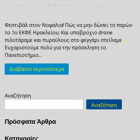
admin
9 Ιουλίου, 2025
Ετικέτα:
Science on Stage Europe
,
SonS
,
Πανεπιστήμιο Κρήτης
,
Φεστιβάλ
Φεστιβάλ στον Νοφαλια! Πώς να μην δώσει το παρών
το 1ο ΕΚΦΕ Ηρακλείου; Και υποβρύχιο drone
πιλοτάραμε και πυραύλους στο φεγγάρι στείλαμε
Ευχαριστούμε πολύ για την πρόσκληση το
Πανεπιστήμιο...
Διαβάστε περισσότερα
Αναζήτηση
Αναζήτηση
Πρόσφατα Άρθρα
Κατηγορίες