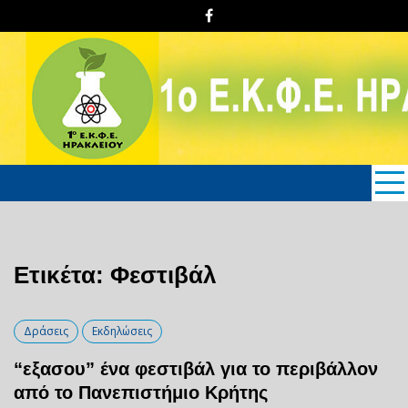
Skip
to
content
1o E.K.Φ.E. Hρακλείου
Κρήτης
Ετικέτα: Φεστιβάλ
Δράσεις
Εκδηλώσεις
“εξασου” ένα φεστιβάλ για το περιβάλλον
από το Πανεπιστήμιο Κρήτης