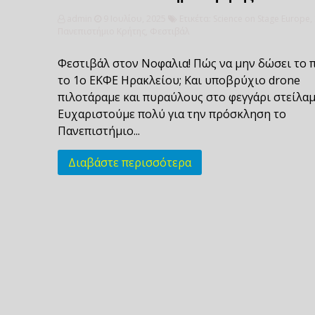
admin
9 Ιουλίου, 2025
Ετικέτα:
Science on Stage Europe
,
Πανεπιστήμιο Κρήτης
,
Φεστιβάλ
Φεστιβάλ στον Νοφαλια! Πώς να μην δώσει το
το 1ο ΕΚΦΕ Ηρακλείου; Και υποβρύχιο drone
πιλοτάραμε και πυραύλους στο φεγγάρι στείλα
Ευχαριστούμε πολύ για την πρόσκληση το
Πανεπιστήμιο...
Διαβάστε περισσότερα