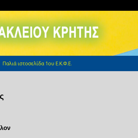
ς
Παλιά ιστοσελίδα 1ου Ε.Κ.Φ.Ε.
ς
λλον