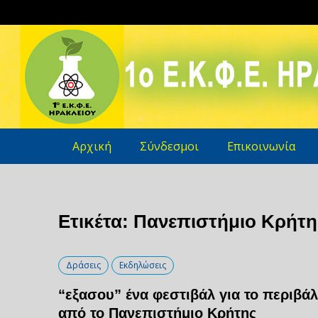
Skip
to
content
1o E.K.Φ.E. Hρακλείου Κρήτη
Αρχική
Σύνδεσμοι
Επικοινωνία
Ετικέτα: Πανεπιστήμιο Κρήτη
Δράσεις
Εκδηλώσεις
“εξασου” ένα φεστιβάλ για το περιβά
από το Πανεπιστήμιο Κρήτης