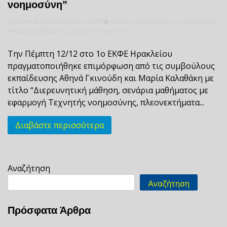
νοημοσύνη”
admin
19 Δεκεμβρίου, 2024
Ετικέτα:
διερευνητική
,
επιμόρφωση
,
σενάρια μαθήματος
,
τεχνητή νοημοσύνη
Την Πέμπτη 12/12 στο 1ο ΕΚΦΕ Ηρακλείου
πραγματοποιήθηκε επιμόρφωση από τις συμβούλους
εκπαίδευσης Αθηνά Γκινούδη και Μαρία Καλαθάκη με
τίτλο “Διερευνητική μάθηση, σενάρια μαθήματος με
εφαρμογή Τεχνητής νοημοσύνης, πλεονεκτήματα...
Διαβάστε περισσότερα
Αναζήτηση
Αναζήτηση
Πρόσφατα Άρθρα