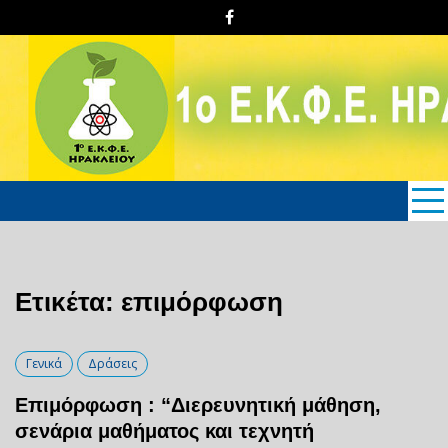
Skip
to
content
1o E.K.Φ.E. Hρακλείου
Κρήτης
Ετικέτα: επιμόρφωση
Γενικά
Δράσεις
Επιμόρφωση : “Διερευνητική μάθηση,
σενάρια μαθήματος και τεχνητή